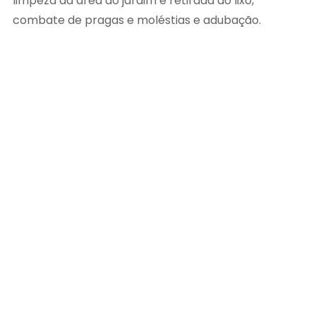
limpeza da área do jardim e retirada do lixo,
combate de pragas e moléstias e adubação.