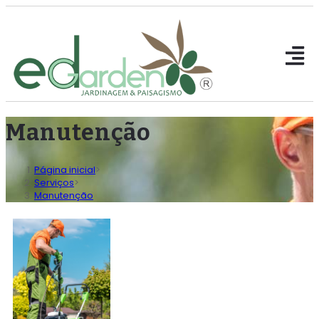
Manutenção
Página inicial
>
Serviços
>
Manutenção